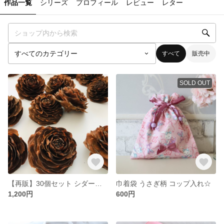
作品一覧
シリーズ
プロフィール
レビュー
レター
すべて
販売中
SOLD OUT
【再販】30個セット シダーローズ 5cm～7cm
巾着袋 うさぎ柄 コップ入れ☆
1,200円
600円