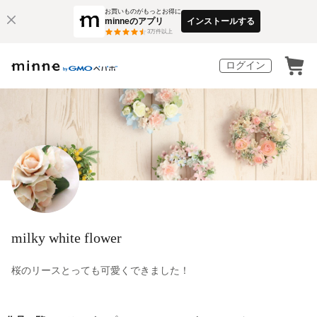
お買いものがもっとお得に
minneのアプリ
インストールする
3
万件以上
ログイン
milky white flower
桜のリースとっても可愛くできました！