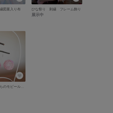
繍図案入り布
ひな祭り 刺繍 フレーム飾り
展示中
★開運☆ さくらのモビール (2)