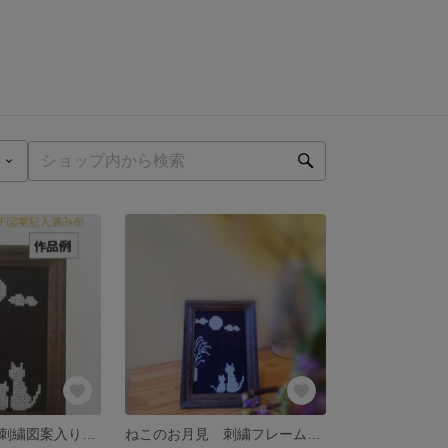
ねこのお月見 刺繍図案入り布 [送料無料]
ねこのお月見 刺繍フレーム飾り[送料無料]