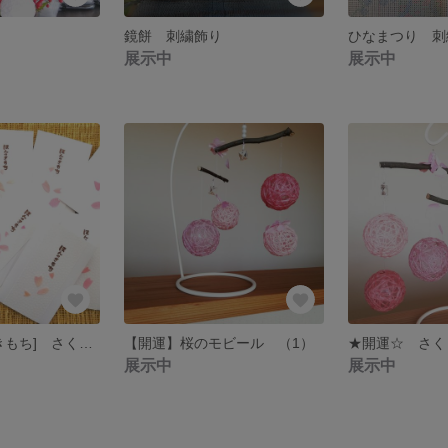
鏡餅 刺繍飾り
ひなまつり 刺
展示中
展示中
ポチ袋 [ほんのきもち] さくら
【開運】桜のモビール （1）
展示中
展示中