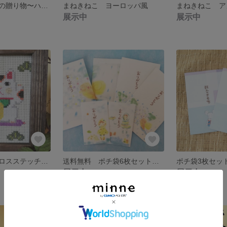
小さなスクエアの贈り物〜ハピネス～くすみカラー
まねきねこ ヨーロッパ風
まねきねこ ア
展示中
展示中
まねきねこ クロスステッチ [送料無料]
送料無料 ポチ袋6枚セット [梅雨]
展示中
展示中