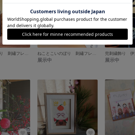
ねことこいのぼり 刺繡フレーム［送料無料］
ねことこいのぼり 刺繡フレーム［受注生産］
兜刺繍飾り 伊
展示中
展示中