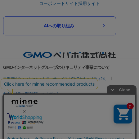
コーポレートサイト
採用サイト
AIへの取り組み
GMOインターネットグループのセキュリティ事業について
世界初総合ネットセキュリティサービス「GMOセキュリティ24」
パスワード漏洩診断
Webサイトリスク診断
セキュリティ相談AIチャットボット
実在証明・盗聴対策
サイバー攻撃対策（GMOサイバーセキュリティ byイエラエ）
サイバー攻撃対策（GMO Flatt Security）
なりすまし対策
セキュリティ事業の軌跡