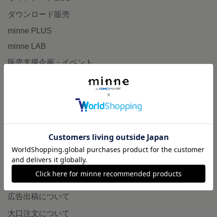
ダウンロード販売
minne PLUS
minne LAB
販売支援企画・イベント
読みもの
minneとものづくりと
minne学習帖
ニュース
minneの本
企業の方へ
広告出稿について
大口注文について