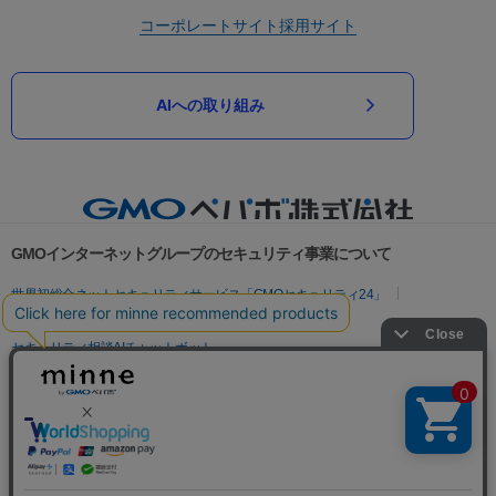
コーポレートサイト
採用サイト
AIへの取り組み
GMOインターネットグループのセキュリティ事業について
世界初総合ネットセキュリティサービス「GMOセキュリティ24」
パスワード漏洩診断
Webサイトリスク診断
セキュリティ相談AIチャットボット
実在証明・盗聴対策
サイバー攻撃対策（GMOサイバーセキュリティ byイエラエ）
サイバー攻撃対策（GMO Flatt Security）
なりすまし対策
セキュリティ事業の軌跡