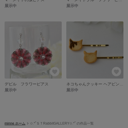
展示中
展示中
デビル フラワーピアス
ネコちゃんクッキー ヘアピン(左用)
展示中
展示中
minne ホーム
✩.*˚ＳＴRabbitGALLERY✩.*˚ の作品一覧