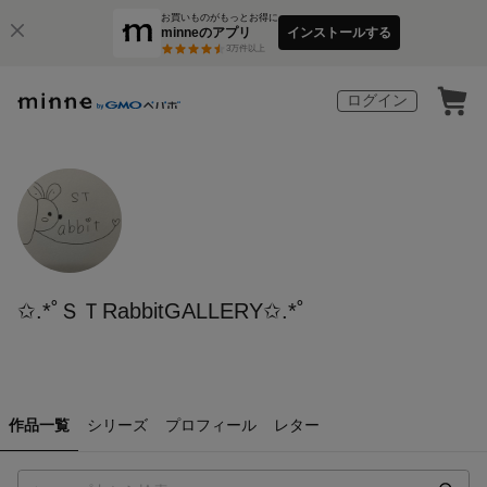
お買いものがもっとお得に
minneのアプリ
インストールする
3
万件以上
ログイン
✩.*˚ＳＴRabbitGALLERY✩.*˚
作品一覧
シリーズ
プロフィール
レター