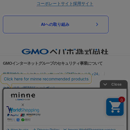
コーポレートサイト
採用サイト
AIへの取り組み
GMOインターネットグループのセキュリティ事業について
世界初総合ネットセキュリティサービス「GMOセキュリティ24」
パスワード漏洩診断
Webサイトリスク診断
セキュリティ相談AIチャットボット
実在証明・盗聴対策
サイバー攻撃対策（GMOサイバーセキュリティ byイエラエ）
サイバー攻撃対策（GMO Flatt Security）
なりすまし対策
セキュリティ事業の軌跡