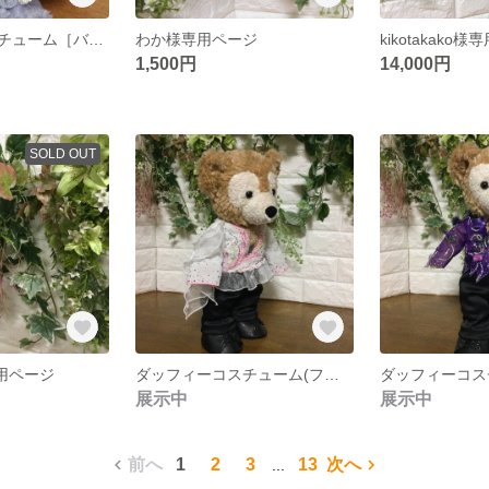
ステラルーコスチューム［バレエチュチュ］
わか様専用ページ
kikotakako
1,500円
14,000円
SOLD OUT
様専用ページ
ダッフィーコスチューム(フィギアスケートコスチューム)
展示中
展示中
前へ
1
2
3
13
次へ
...