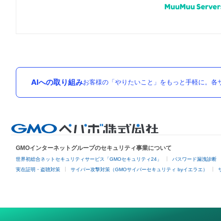
AIへの取り組み
お客様の「やりたいこと」をもっと手軽に。各サ
GMOインターネットグループのセキュリティ事業について
世界初総合ネットセキュリティサービス「GMOセキュリティ24」
パスワード漏洩診断
実在証明・盗聴対策
サイバー攻撃対策（GMOサイバーセキュリティ byイエラエ）