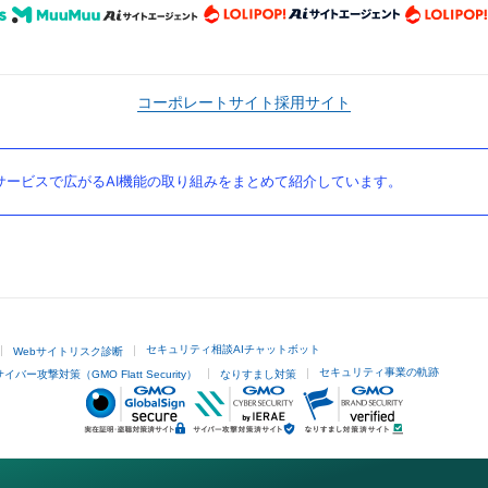
コーポレートサイト
採用サイト
ービスで広がるAI機能の取り組みをまとめて紹介しています。
セキュリティ相談AIチャットボット
Webサイトリスク診断
セキュリティ事業の軌跡
サイバー攻撃対策（GMO Flatt Security）
なりすまし対策