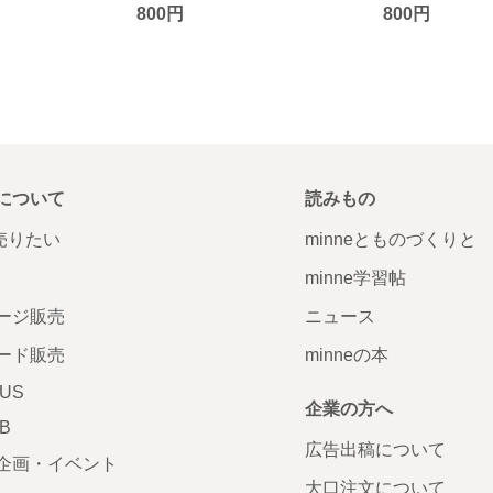
800円
800円
について
読みもの
で売りたい
minneとものづくりと
minne学習帖
ージ販売
ニュース
ード販売
minneの本
LUS
企業の方へ
AB
広告出稿について
企画・イベント
大口注文について