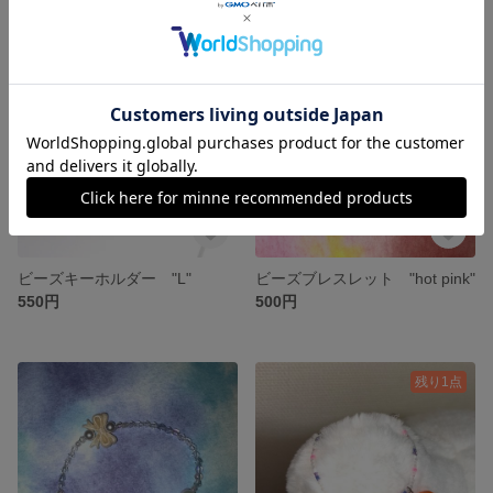
残り1点
残り1点
ビーズキーホルダー "L"
ビーズブレスレット "hot pink"
550円
500円
残り1点