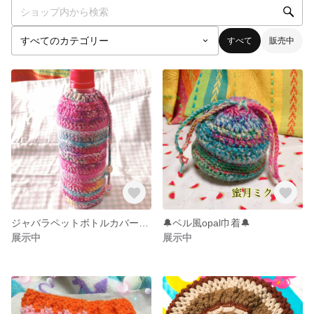
すべて
販売中
ジャバラペットボトルカバー&水筒カバー
🔔ベル風opal巾着🔔
展示中
展示中