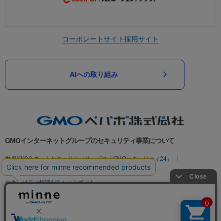
コーポレートサイト
採用サイト
AIへの取り組み
GMOインターネットグループのセキュリティ事業について
世界初総合ネットセキュリティサービス「GMOセキュリティ24」
パスワード漏洩診断
Webサイトリスク診断
セキュリティ相談AIチャットボット
実在証明・盗聴対策
サイバー攻撃対策（GMOサイバーセキュリティ byイエラエ）
サイバー攻撃対策（GMO Flatt Security）
なりすまし対策