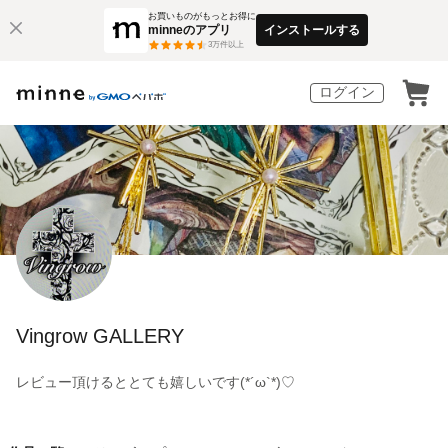
お買いものがもっとお得に
minneのアプリ
インストールする
3
万件以上
ログイン
Vingrow GALLERY
レビュー頂けるととても嬉しいです(*´ω`*)♡