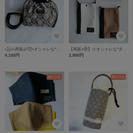
꧁꒰ঌ再販໒꒱꧂オシャレな*ダマスク*タグ付き 巾着ショルダーバッグ♡スマホショルダーにも♡
【再販×⑧】☆オシャレな*タグ付き*帆布×オックス生地の大きめスマホショルダー♡
4,100円
2,900円
残り1点
残り1点