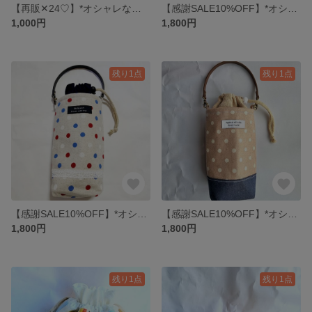
【再販✕24♡】*オシャレなタグ付き☆春色 選べる 立体マスク(大人用)※樹脂 ﾉｰｽﾞﾜｲﾔｰ『ﾃｸﾉﾛｰﾄ』入り、Ｌサイズ変更可能(*^ω^)
【感謝SALE10%OFF】*オシャレなレース&挟みタグ付き♡グレー×スモークブルー ドット 水筒カバー ペットボトルカバー(子供・大人兼用)
1,000円
1,800円
残り1点
残り1点
【感謝SALE10%OFF】*オシャレなレース&タグ付き♡ナチュラル×トリコロール ドット 水筒カバー ペットボトルカバー(子供・大人兼用)
【感謝SALE10%OFF】*オシャレなタグ付き♡モカ×ナチュラル ドット 水筒カバー ペットボトルカバー(子供・大人兼用)
1,800円
1,800円
残り1点
残り1点