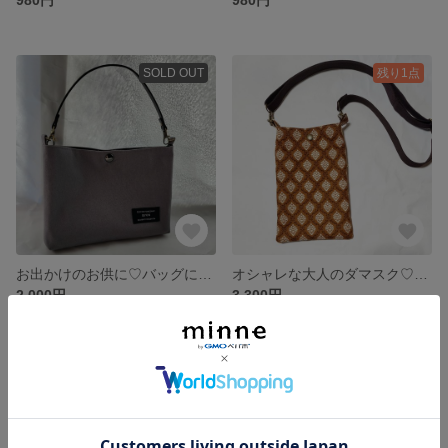
SOLD OUT
残り1点
お出かけのお供に♡バッグにつけるぶら下げ帆布の*タグ付き*ポーチ
オシャレな大人のダマスク♡スマホショルダー♡
2,000円
3,300円
残り1点
残り1点