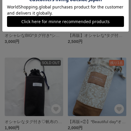
オシャレなBIG*タグ付き*シンプルな帆布のスマホショルダー♡
【再販】オシャレな*タグ付き*ストライプのスマホショルダー♡
3,000円
2,500円
SOLD OUT
残り1点
オシャレなタグ付き♡帆布のブラック×ピンク バイカラー☆水筒カバー ペットボトルカバー(子供・大人兼用)
【再販×②】*Beautiful day*オシャレなタグ付き♡大人キャメル ダマスク柄の水筒カバー ペットボトルカバー(子供・大人兼用)※コードストッパー変更
1,900円
2,000円