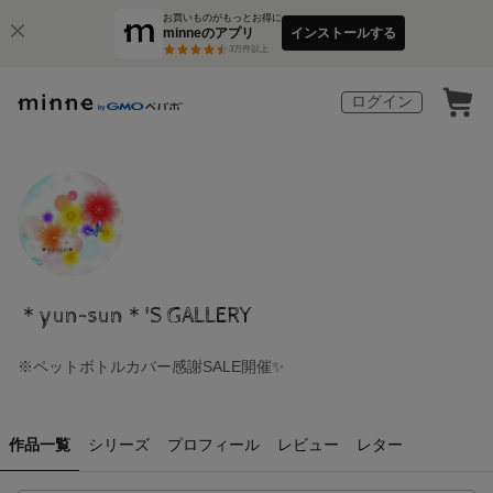
お買いものがもっとお得に
minneのアプリ
インストールする
3
万件以上
ログイン
＊yun-sun＊'S GALLERY
※ペットボトルカバー感謝SALE開催✨️
作品一覧
シリーズ
プロフィール
レビュー
レター