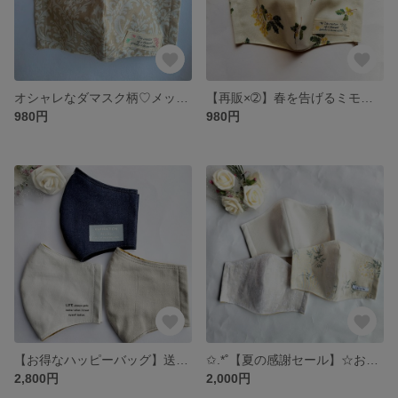
オシャレなダマスク柄♡メッセージタグ付き 上品な立体マスク(大人用)
【再販×➁】春を告げるミモザ♡メッセージタグ付き 上品な立体マスク(大人用)
980円
980円
【お得なハッピーバッグ】送料無料*選べるマスク&マスクカバー*タイプ別♡3点セット(大人用)※おまかせ5点セット(ﾏｽｸｺﾞﾑ付き)はﾜｲﾔｰ付きあり♡
✩.*˚【夏の感謝セール】☆お得なマスク ３点セット(大人用)裏地は接触冷感※なくなり次第終了。
2,800円
2,000円