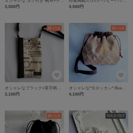
オシャレな*タグ付き*帆布×デニム 大人ダークパープルの大きめスマホショルダー♡
特集掲載入りのハッピーバッグ♡オシャレな*タグ付き*帆布のスマホショルダー＆小物入れ＆マスク2枚セット(大人用)※送料無料
3,500円
4,500円
残り1点
残り1点
オシャレなブラック×英字柄のスマホショルダー♡
オシャレな*モロッカン* Beautiful day タグ付き 巾着ショルダーバッグ♡スマホショルダーにも♡
3,100円
4,100円
残り1点
SOLD OUT