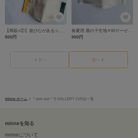
【再販×②】遊び心がある☆トリコロールカラー☆オシャレな『タグ付き』舟形マスク(子供用)
春夏用 鹿の子生地✕Wガーゼ(冷感Wガーゼ) 爽やか舟形マスク(大人用)
800円
900円
前へ
次へ
minne ホーム
＊yun-sun＊'S GALLERY の作品一覧
minneを知る
minneについて