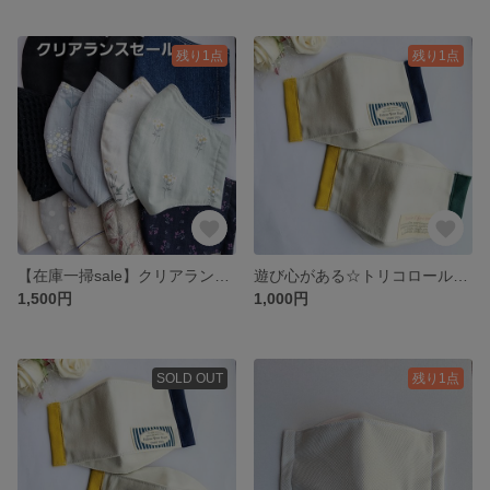
残り1点
残り1点
【在庫一掃sale】クリアランスセール☆Dセットsold out！お得な一点モノ ３～４点セット(大人用)(子供用)※なくなり次第終了。
遊び心がある☆トリコロールカラー☆オシャレな『タグ付き』舟形マスク(大人用)
1,500円
1,000円
SOLD OUT
残り1点