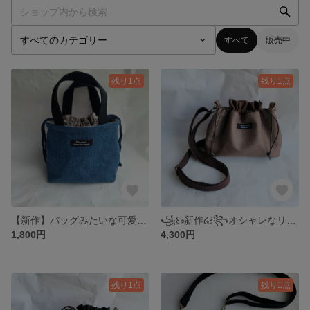
すべて
販売中
残り1点
残り1点
【新作】バッグみたいな可愛い♡【タグ付き】やわらかデニム&*ドット柄*巾着ポーチ
꧁꒰ঌ新作໒꒱꧂オシャレなリバーシブル*巾着*スマホショルダーバッグ♡
1,800円
4,300円
残り1点
残り1点