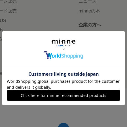
ージ販売
ニュース
ード販売
minneの本
LUS
企業の方へ
AB
広告出稿について
企画・イベント
大口注文について
用
プライバシーポリシー
会社概要
採用情報
メディアキット
©GMO Pepabo, Inc. All rights reserved.