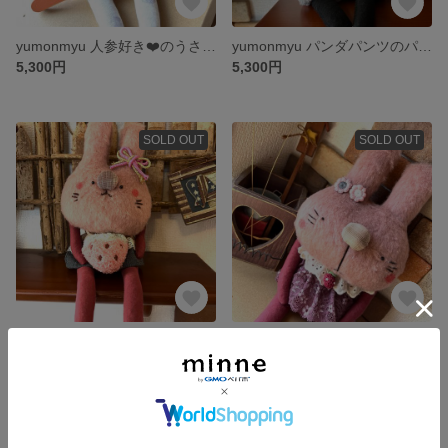
yumonmyu 人参好き❤️のうさぎのようなわんこちゃん🐶
yumonmyu パンダパンツのパンダくん🐼
5,300円
5,300円
SOLD OUT
SOLD OUT
yumonmyu おすましピンクのウサギちゃん🐰
yumonmyu おとぼけピンクのうさぎちゃん🐰
5,300円
5,300円
SOLD OUT
SOLD OUT