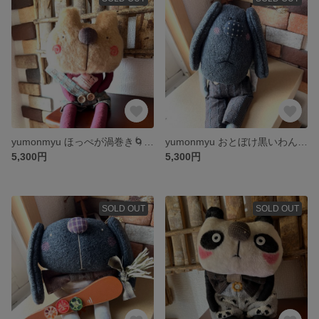
yumonmyu ほっぺが渦巻き🌀のクマ好きのクマくん🐻
yumonmyu おとぼけ黒いわんこくん🐶
5,300円
5,300円
SOLD OUT
SOLD OUT