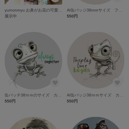
yumonmyu お鼻がお花の可愛い豚さん
AI缶バッジ38mmサイズ フレンチブルドッグ 鉛筆画風
展示中
550円
缶バッチ38ｍｍのサイズ カメレオン鉛筆画風
AI缶バッジ38ｍｍサイズ カメレオン鉛筆画風
550円
550円