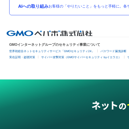
AIへの取り組み
お客様の「やりたいこと」をもっと手軽に。各サ
GMOインターネットグループのセキュリティ事業について
世界初総合ネットセキュリティサービス「GMOセキュリティ24」
パスワード漏洩診断
実在証明・盗聴対策
サイバー攻撃対策（GMOサイバーセキュリティ byイエラエ）