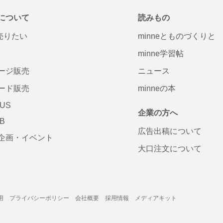
について
読みもの
で売りたい
minneとものづくりと
minne学習帖
ージ販売
ニュース
ード販売
minneの本
LUS
企業の方へ
AB
広告出稿について
企画・イベント
大口注文について
用
プライバシーポリシー
会社概要
採用情報
メディアキット