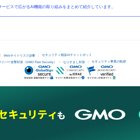
ービスで広がるAI機能の取り組みをまとめて紹介しています。
セキュリティ相談AIチャットボット
Webサイトリスク診断
セキュリティ事業の軌跡
サイバー攻撃対策（GMO Flatt Security）
なりすまし対策