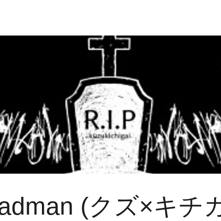
Madman (クズ×キチ