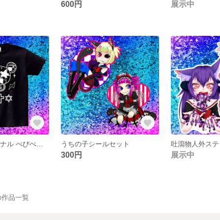
600円
展示中
✡️SALE✡️オリジナル べびべあBIG Tシャツ
うちの子シールセット
吐瀉物人外ステ
300円
展示中
 の作品一覧