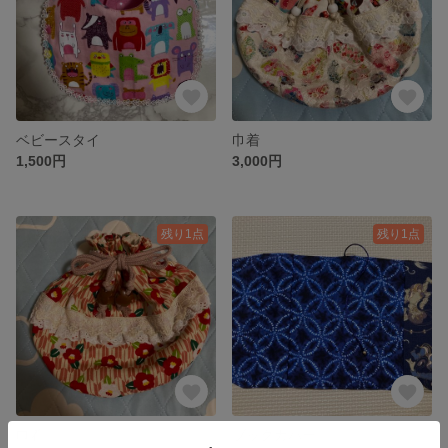
ベビースタイ
巾着
1,500円
3,000円
残り1点
残り1点
巾着
ブックカバー