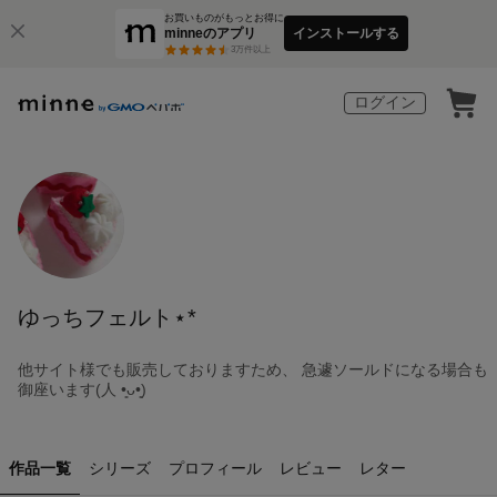
お買いものがもっとお得に
minneのアプリ
インストールする
3
万件以上
ログイン
ゆっちフェルト⋆*
他サイト様でも販売しておりますため、 急遽ソールドになる場合も
御座います(人 •͈ᴗ•͈)
作品一覧
シリーズ
プロフィール
レビュー
レター