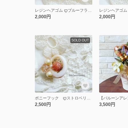
レジンヘアゴム ꨄブルーフラワーꨄ
2,000円
2,000円
SOLD OUT
ポニーフック ꨄストロベリーꨄ
2,500円
3,500円