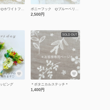
レジンヘアゴム ꨄホワイトフラワーꨄ
ポニーフック ꨄブルーベリーꨄ
2,500円
SOLD OUT
ッピング
＊ボタニカルステッチ＊
1,400円