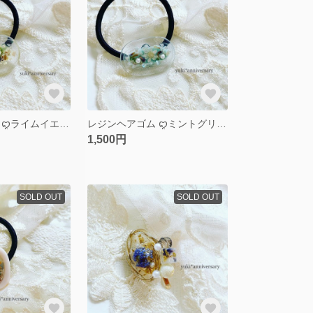
レジンヘアゴム ꨄライムイエローꨄ
レジンヘアゴム ꨄミントグリーンꨄ
1,500円
SOLD OUT
SOLD OUT