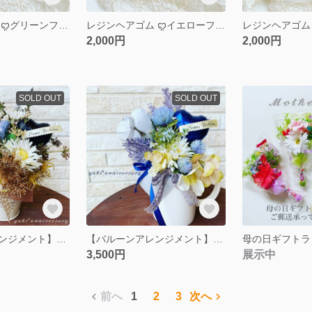
レジンヘアゴム ꨄグリーンフラワーꨄ
レジンヘアゴム ꨄイエローフラワーꨄ
2,000円
2,000円
SOLD OUT
SOLD OUT
【バルーンアレンジメント】バースデー(アンティーク)
【バルーンアレンジメント】バースデー(シャビーカラー)
母の日ギフトラ
3,500円
展示中
前へ
1
2
3
次へ