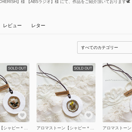
HERISH】様 【ABSラジオ】様 にて、作品をご紹介頂いております🕊
レビュー
レター
SOLD OUT
SOLD OUT
アロマストーン【シャビー＊4】
アロマストーン【シャビー＊3】