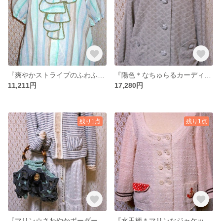
『爽やかストライプのふわふわフリル＊ブラウス』
『陽色＊なちゅらるカーディガンジャケット』
11,211円
17,280円
残り1点
残り1点
『マリン☆さわやかボーダージャケット』
『水玉柄＊マリンなジャケット』