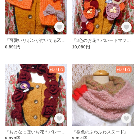
『可愛いリボンが付いてる乙女なマフラー』
『3色のお花＊パレードマフラー』
6,891円
10,080円
残り1点
残り1点
『おとなっぽいお花＊パレードマフラー』
『桜色のふわふわスヌード』
8,023円
9,051円