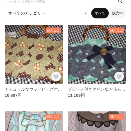
すべて
販売中
残り1点
残り1点
ナチュラルなウッドビーズ付きお花モチーフbag
ブローチ付きマリンなお花モチーフバッグ
10,697円
11,109円
残り1点
残り1点