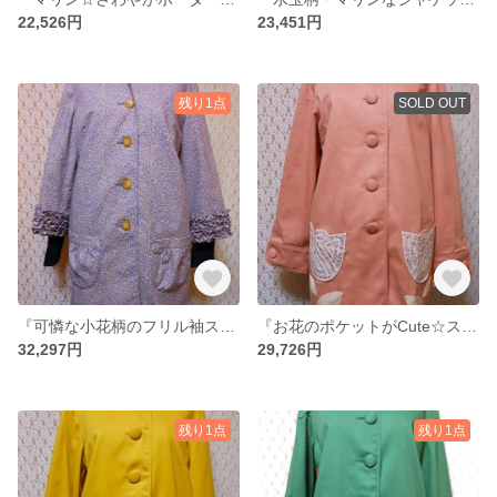
22,526円
23,451円
残り1点
SOLD OUT
『可憐な小花柄のフリル袖スプリングコート』
『お花のポケットがCute☆スプリングコート』
32,297円
29,726円
残り1点
残り1点