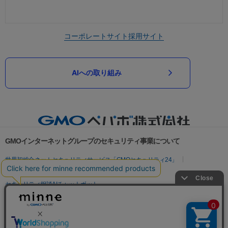
コーポレートサイト
採用サイト
AIへの取り組み
GMOインターネットグループのセキュリティ事業について
世界初総合ネットセキュリティサービス「GMOセキュリティ24」
パスワード漏洩診断
Webサイトリスク診断
セキュリティ相談AIチャットボット
実在証明・盗聴対策
サイバー攻撃対策（GMOサイバーセキュリティ byイエラエ）
サイバー攻撃対策（GMO Flatt Security）
なりすまし対策