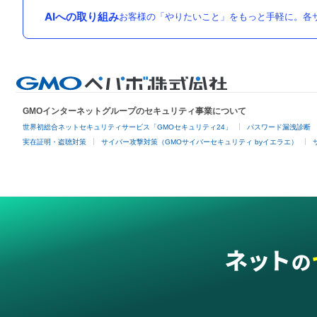
AIへの取り組み
お客様の「やりたいこと」をもっと手軽に。各サ
GMOインターネットグループのセキュリティ事業について
世界初総合ネットセキュリティサービス「GMOセキュリティ24」
パスワード漏洩診断
実在証明・盗聴対策
サイバー攻撃対策（GMOサイバーセキュリティ byイエラエ）