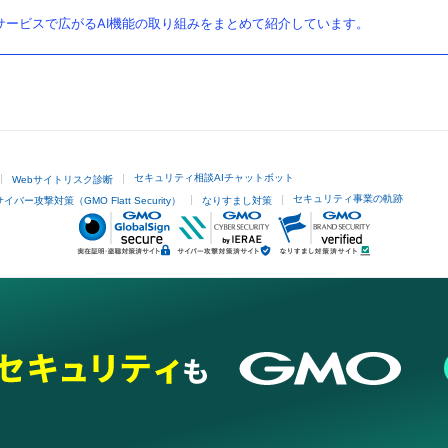
ービスで広がるAI機能の取り組みをまとめて紹介しています。
セキュリティ相談AIチャットボット
Webサイトリスク診断
セキュリティ事業の軌跡
サイバー攻撃対策（GMO Flatt Security）
なりすまし対策