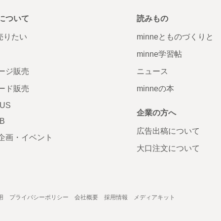
について
読みもの
で売りたい
minneとものづくりと
minne学習帖
ージ販売
ニュース
ード販売
minneの本
LUS
企業の方へ
AB
広告出稿について
企画・イベント
大口注文について
用
プライバシーポリシー
会社概要
採用情報
メディアキット