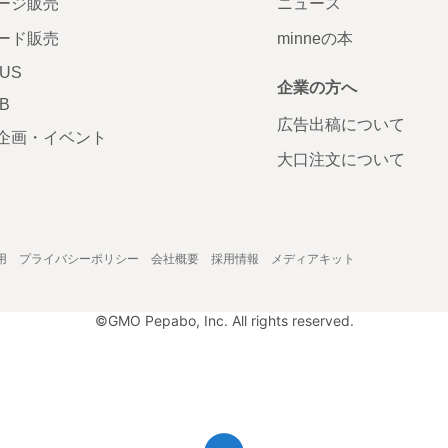
ージ販売
ニュース
ード販売
minneの本
LUS
企業の方へ
AB
広告出稿について
企画・イベント
大口注文について
用
プライバシーポリシー
会社概要
採用情報
メディアキット
©GMO Pepabo, Inc. All rights reserved.