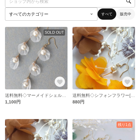
すべて
販売中
SOLD OUT
送料無料◇マーメイドシェルピアス
送料無料◇シフォンフラワー[イエロー]
1,100円
880円
残り1点