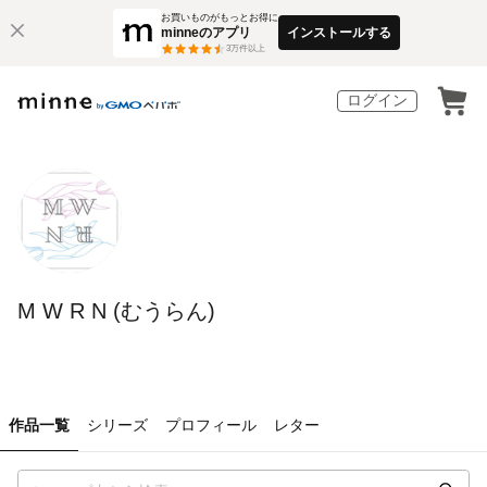
お買いものがもっとお得に
minneのアプリ
インストールする
3
万件以上
ログイン
M W R N (むうらん)
作品一覧
シリーズ
プロフィール
レター