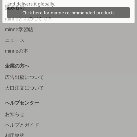
読みもの
minneとものづくりと
minne学習帖
ニュース
minneの本
企業の方へ
広告出稿について
大口注文について
ヘルプセンター
お知らせ
ヘルプとガイド
利用規約