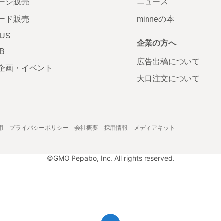
ージ販売
ニュース
ード販売
minneの本
LUS
企業の方へ
AB
広告出稿について
企画・イベント
大口注文について
用
プライバシーポリシー
会社概要
採用情報
メディアキット
©GMO Pepabo, Inc. All rights reserved.