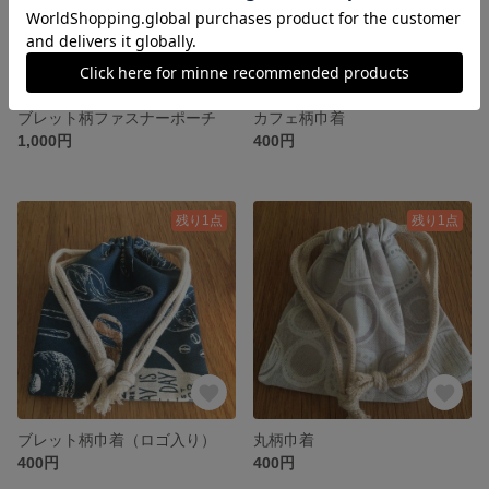
ブレット柄ファスナーポーチ
カフェ柄巾着
1,000円
400円
残り1点
残り1点
ブレット柄巾着（ロゴ入り）
丸柄巾着
400円
400円