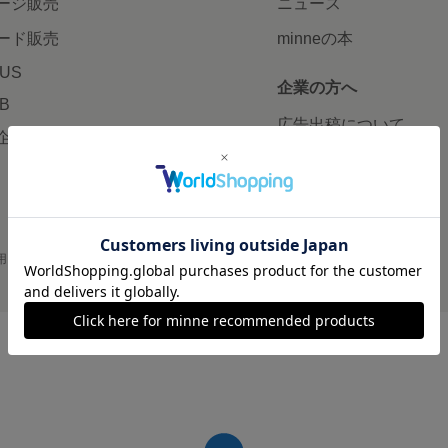
ージ販売
ニュース
ード販売
minneの本
LUS
企業の方へ
AB
広告出稿について
企画・イベント
大口注文について
用
プライバシーポリシー
会社概要
採用情報
メディアキット
©GMO Pepabo, Inc. All rights reserved.