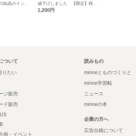
【限定】桜と雪の結晶のインフィニティ柄トートバッグ兼エコバッグ
値下げしました 【限定】桜と雪の結晶のインフィニティ柄トートバッグ兼エコバッグ
1,200円
について
読みもの
で売りたい
minneとものづくりと
minne学習帖
ージ販売
ニュース
ード販売
minneの本
LUS
企業の方へ
AB
広告出稿について
企画・イベント