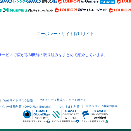
コーポレートサイト
採用サイト
ービスで広がるAI機能の取り組みをまとめて紹介しています。
セキュリティ相談AIチャットボット
Webサイトリスク診断
セキュリティ事業の軌跡
サイバー攻撃対策（GMO Flatt Security）
なりすまし対策