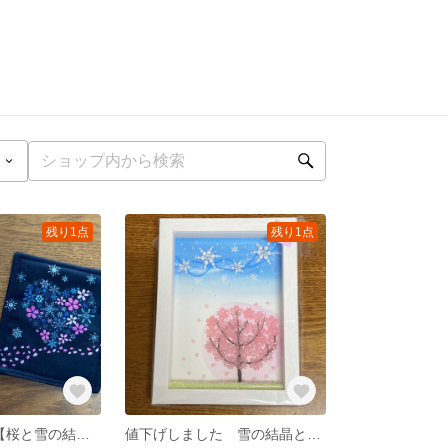
残り1点
残り1点
コースター2枚【桜と雪の結晶のハート柄】
値下げしました 雪の結晶と桜のミニチュアフレーム【冬から春へ】