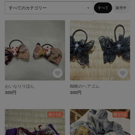
すべて
販売中
おいなりりぼん
蜘蛛のヘアゴム
300円
300円
残り1点
残り1点