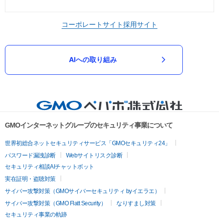
コーポレートサイト
採用サイト
AIへの取り組み
GMOインターネットグループのセキュリティ事業について
世界初総合ネットセキュリティサービス「GMOセキュリティ24」
パスワード漏洩診断
Webサイトリスク診断
セキュリティ相談AIチャットボット
実在証明・盗聴対策
サイバー攻撃対策（GMOサイバーセキュリティ byイエラエ）
サイバー攻撃対策（GMO Flatt Security）
なりすまし対策
セキュリティ事業の軌跡