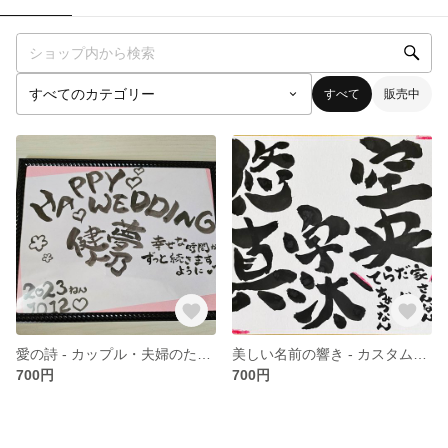
すべて
販売中
愛の詩 - カップル・夫婦のための特別な書道アート(色紙A4サイズ)
美しい名前の響き - カスタム命名書(色紙A4サイズ)
700円
700円