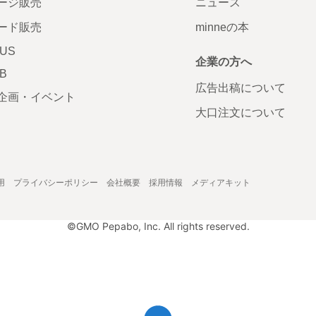
ージ販売
ニュース
ード販売
minneの本
LUS
企業の方へ
AB
広告出稿について
企画・イベント
大口注文について
用
プライバシーポリシー
会社概要
採用情報
メディアキット
©GMO Pepabo, Inc. All rights reserved.