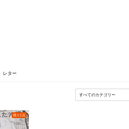
レター
残り1点