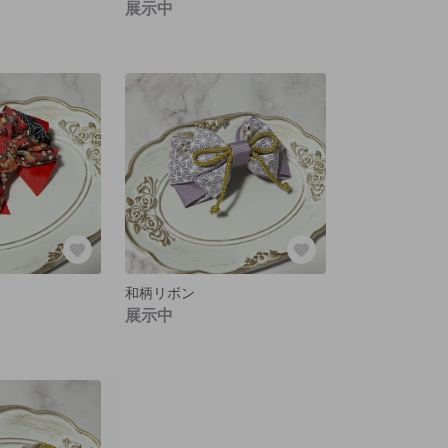
展示中
和柄リボン
展示中