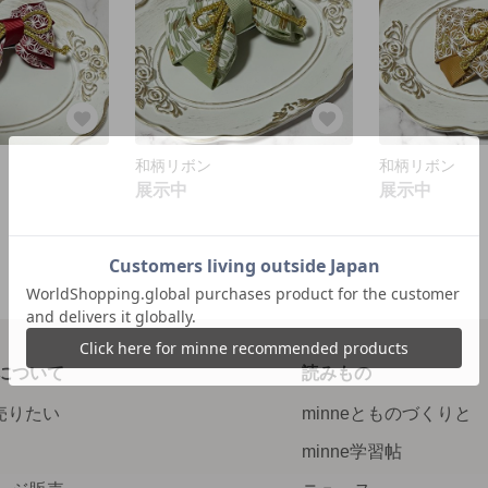
和柄リボン
和柄リボン
展示中
展示中
について
読みもの
で売りたい
minneとものづくりと
minne学習帖