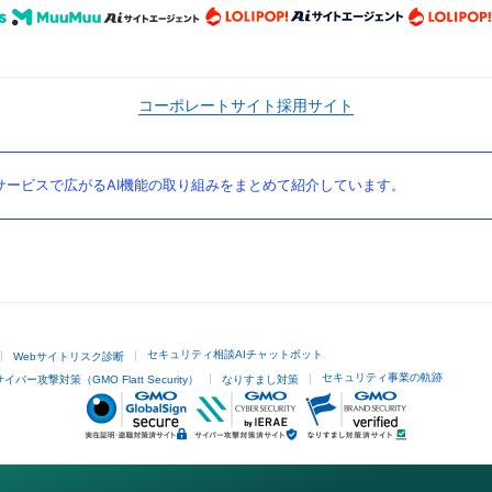
コーポレートサイト
採用サイト
ービスで広がるAI機能の取り組みをまとめて紹介しています。
セキュリティ相談AIチャットボット
Webサイトリスク診断
セキュリティ事業の軌跡
サイバー攻撃対策（GMO Flatt Security）
なりすまし対策