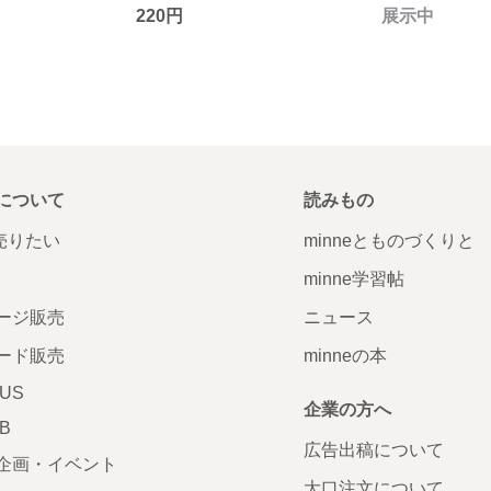
220円
展示中
について
読みもの
で売りたい
minneとものづくりと
minne学習帖
ージ販売
ニュース
ード販売
minneの本
LUS
企業の方へ
AB
広告出稿について
企画・イベント
大口注文について