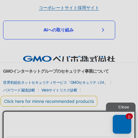
コーポレートサイト
採用サイト
AIへの取り組み
GMOインターネットグループのセキュリティ事業について
世界初総合ネットセキュリティサービス「GMOセキュリティ24」
パスワード漏洩診断
Webサイトリスク診断
セキュリティ相談AIチャットボット
実在証明・盗聴対策
サイバー攻撃対策（GMOサイバーセキュリティ byイエラエ）
サイバー攻撃対策（GMO Flatt Security）
なりすまし対策
セキュリティ事業の軌跡