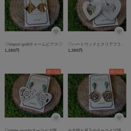
♡import goldチャームピアス♡
♡ハートウッドとクリアフラワーのフープピアス♡
1,280円
1,380円
残り1点
残り1点
♡white wood×ターコイズ調オーバルピアス♡
🌞太陽と月🌛のターコイズ調オーバルピアス♡