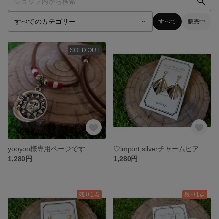
すべて
販売中
SOLD OUT
yooyoo様専用ページです
♡import silverチャームピアス♡
1,280円
1,280円
残り1点
残り1点