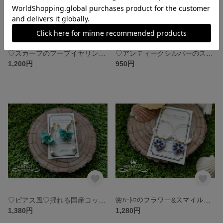
♡スカーフのフープイヤリング♡(ネイビー)
♡アンティークシルバーのスマイルピアス♡
1,200円
950円
♡ピアス風♡揺れる国産コットンパールとお花タッセルの樹脂イヤリング
🌺ﾊｰﾄ♡のフラワー&スマイルとビーズのフープピアス♡(青系)
1,380円
1,280円