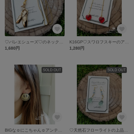
♡バレエシューズ♡のネックレス✨【ﾁｪｰﾝk16gp】
K16GP♡スワロフスキーのアメリカンピアス♡
1,680円
1,280円
SOLD OUT
SOLD OUT
BIGな☺にこちゃん☺アンティーク風ピアス♡
♡天然石フローライトの上品ピアス♡