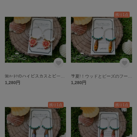
残り1点
🌺ﾊｰﾄ♡のハイビスカスとビーズのフープピアス♡(赤系)
🌴夏!！ウッドとビーズのフープピアス🌺④
1,280円
1,280円
残り1点
残り1点