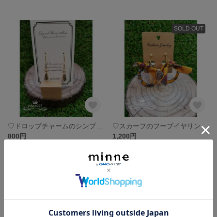
SOLD OUT
♡ドロップチャームのシンプルピアス♡
♡スカーフのフープイヤリング♡(からし色)
800円
1,200円
SOLD OUT