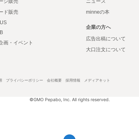
ージ販売
ニュース
ード販売
minneの本
LUS
企業の方へ
AB
広告出稿について
企画・イベント
大口注文について
用
プライバシーポリシー
会社概要
採用情報
メディアキット
©GMO Pepabo, Inc. All rights reserved.