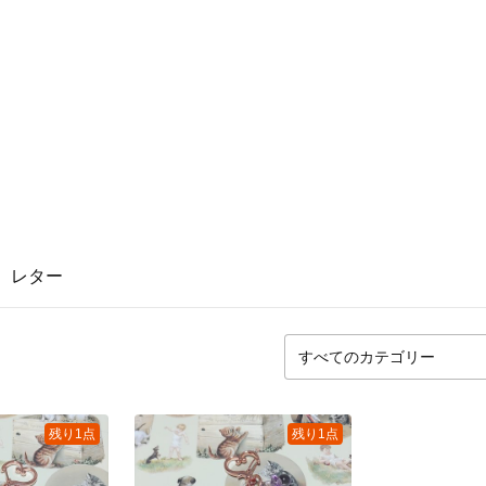
レター
残り1点
残り1点