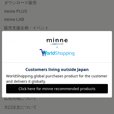
ダウンロード販売
minne PLUS
minne LAB
販売支援企画・イベント
読みもの
minneとものづくりと
minne学習帖
ニュース
minneの本
企業の方へ
広告出稿について
大口注文について