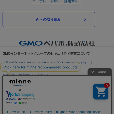
コーポレートサイト
採用サイト
AIへの取り組み
GMOインターネットグループのセキュリティ事業について
世界初総合ネットセキュリティサービス「GMOセキュリティ24」
パスワード漏洩診断
Webサイトリスク診断
セキュリティ相談AIチャットボット
実在証明・盗聴対策
サイバー攻撃対策（GMOサイバーセキュリティ byイエラエ）
サイバー攻撃対策（GMO Flatt Security）
なりすまし対策
セキュリティ事業の軌跡