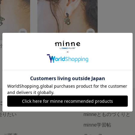
海の輝き揺れる小粒ピアス／イヤリング
海の輝き小粒ピアス／イヤリング
2,800円
について
読みもの
で売りたい
minneとものづくりと
minne学習帖