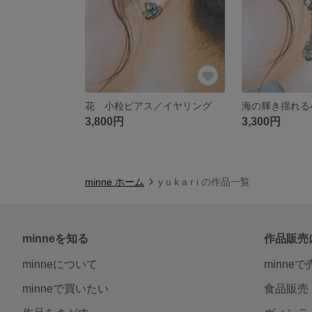
花 小粒ピアス／イヤリング
3,800円
3,300円
minne ホーム
y u k a r i の作品一覧
minneを知る
作品販売
minneについて
minne
minneで買いたい
食品販売