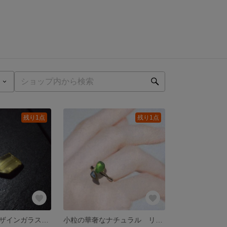
残り1点
残り1点
小粒金継ぎ デザインガラス ピアス／イヤリング
小粒の華奢なナチュラル リング