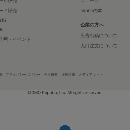
ージ販売
ニュース
ード販売
minneの本
LUS
企業の方へ
AB
広告出稿について
企画・イベント
大口注文について
用
プライバシーポリシー
会社概要
採用情報
メディアキット
©GMO Pepabo, Inc. All rights reserved.