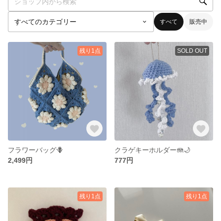
すべて
販売中
残り1点
SOLD OUT
フラワーバッグ🪻
クラゲキーホルダー🪼🌙
2,499円
777円
残り1点
残り1点