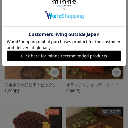
透かし編みのレーシーマフラー
ぎっしりアラン模様の男前ニット帽
2,500円
1,800円
SOLD OUT
SOLD OUT
♡再販♡小顔効果！ビッグシルエットベレー帽
オランジュショコラスヌード
1,200円
3,000円
残り1点
SOLD OUT