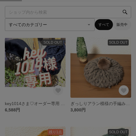
すべて
販売中
SOLD OUT
SOLD OUT
key1014さま♡オーダー専用 ビッグシルエットベレー帽とアラン模様のニット帽
ぎっしりアラン模様の手編みベレー帽(グレージュ)
6,588円
3,800円
残り1点
SOLD OUT