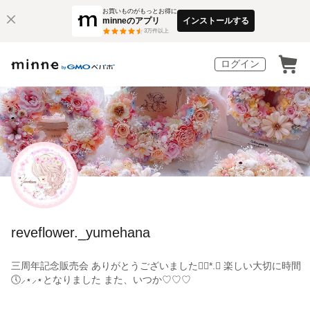
お買いものがもっとお得に
minneのアプリ
インストールする
3
万件以上
ログイン
reveflower._yumehana
三周年記念販売会 ありがとうございました❁⃘*.ﾟ 楽しい大切に時間
🕔⸝⋆⸝⋆となりました また、いつか♡♡♡