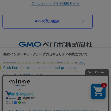
コーポレートサイト
採用サイト
AIへの取り組み
GMOインターネットグループのセキュリティ事業について
世界初総合ネットセキュリティサービス「GMOセキュリティ24」
パスワード漏洩診断
Webサイトリスク診断
セキュリティ相談AIチャットボット
実在証明・盗聴対策
サイバー攻撃対策（GMOサイバーセキュリティ byイエラエ）
サイバー攻撃対策（GMO Flatt Security）
なりすまし対策
セキュリティ事業の軌跡