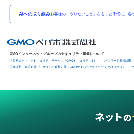
AIへの取り組み
お客様の「やりたいこと」をもっと手軽に。各サ
GMOインターネットグループのセキュリティ事業について
世界初総合ネットセキュリティサービス「GMOセキュリティ24」
パスワード漏洩診断
実在証明・盗聴対策
サイバー攻撃対策（GMOサイバーセキュリティ byイエラエ）