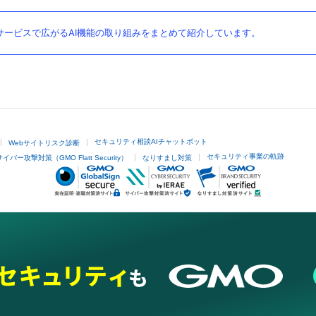
ービスで広がるAI機能の取り組みをまとめて紹介しています。
セキュリティ相談AIチャットボット
Webサイトリスク診断
セキュリティ事業の軌跡
サイバー攻撃対策（GMO Flatt Security）
なりすまし対策