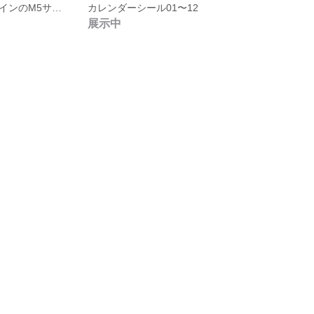
クリスマスデザインのM5サイズ メモ帳✨🎄
カレンダーシール01〜12
展示中