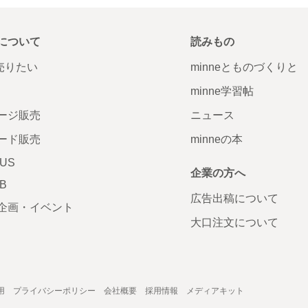
について
読みもの
で売りたい
minneとものづくりと
minne学習帖
ージ販売
ニュース
ード販売
minneの本
LUS
企業の方へ
AB
広告出稿について
企画・イベント
大口注文について
用
プライバシーポリシー
会社概要
採用情報
メディアキット