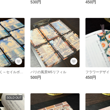
530円
450円
【紺碧の海を往く～セイルボートのある風景～ メモリフィル】
パリの風景M5リフィル
500円
450円
SOLD OUT