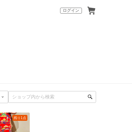
ログイン
残り1点