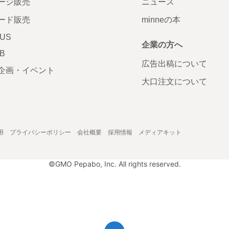
ージ販売
ニュース
ード販売
minneの本
LUS
企業の方へ
AB
広告出稿について
企画・イベント
大口注文について
用
プライバシーポリシー
会社概要
採用情報
メディアキット
©GMO Pepabo, Inc. All rights reserved.