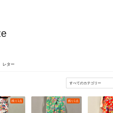
ze
レター
残り1点
残り1点