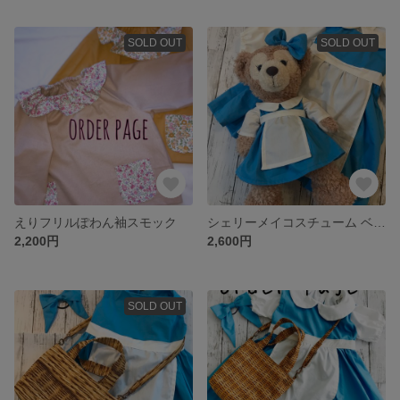
SOLD OUT
SOLD OUT
えりフリルぽわん袖スモック
シェリーメイコスチューム ベル 美女と野獣 お揃い
2,200円
2,600円
SOLD OUT