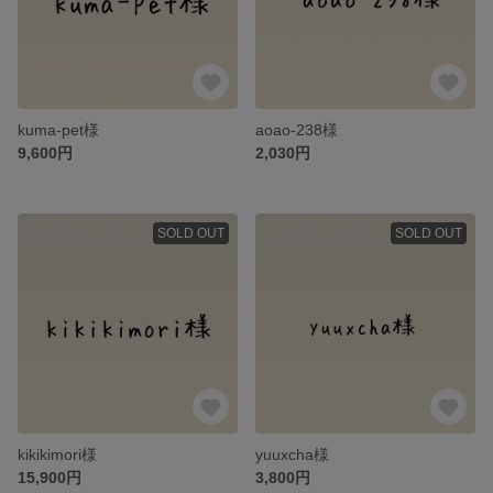
kuma-pet様
aoao-238様
9,600円
2,030円
SOLD OUT
SOLD OUT
kikikimori様
yuuxcha様
15,900円
3,800円