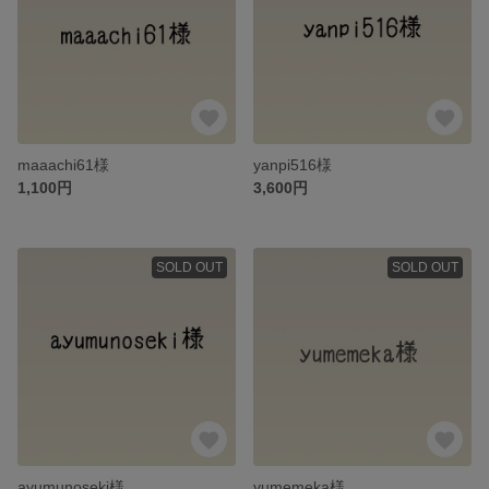
maaachi61様
yanpi516様
1,100円
3,600円
SOLD OUT
SOLD OUT
ayumunoseki様
yumemeka様