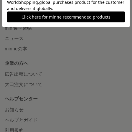
読みもの
minneとものづくりと
minne学習帖
ニュース
minneの本
企業の方へ
広告出稿について
大口注文について
ヘルプセンター
お知らせ
ヘルプとガイド
利用規約