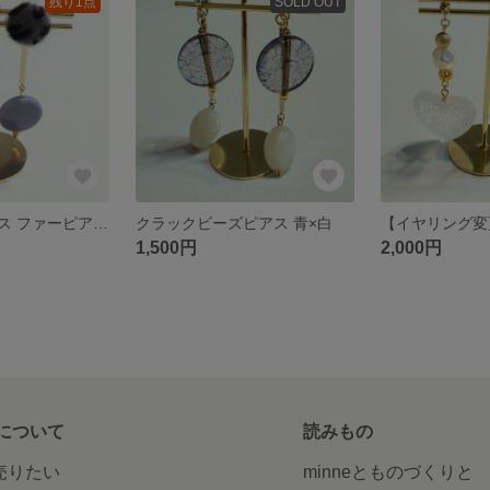
残り1点
SOLD OUT
レオパードピアス ファーピアス グレー くすみブルー
クラックビーズピアス 青×白
1,500円
2,000円
について
読みもの
で売りたい
minneとものづくりと