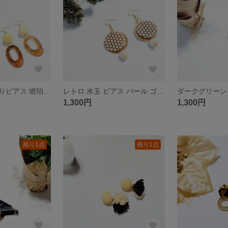
〖売切れ〗大ぶりピアス 琥珀×白 ゆらゆらピアス
レトロ 水玉 ピアス パール ゴールド
1,300円
1,300円
残り1点
残り1点