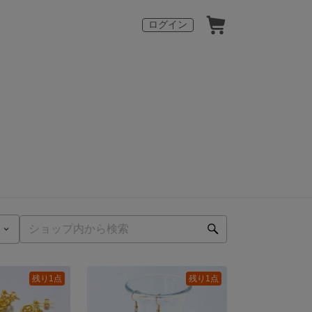
ログイン
残り1点
残り1点