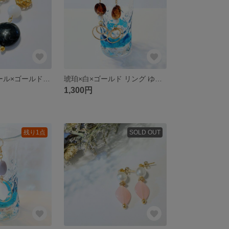
黒マーブル×パール×ゴールド 大ぶり ピアス
琥珀×白×ゴールド リング ゆらゆら ピアス
1,300円
残り1点
SOLD OUT