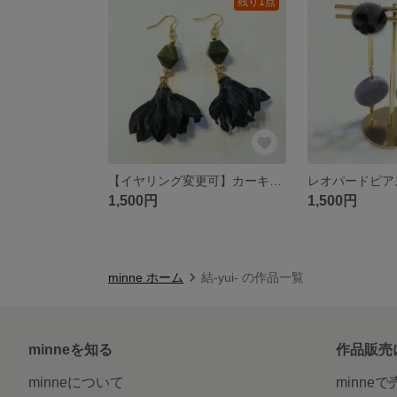
残り1点
【イヤリング変更可】カーキ×黒 大ぶりピアス 個性派 お花
1,500円
1,500円
minne ホーム
結-yui- の作品一覧
minneを知る
作品販売
minneについて
minne