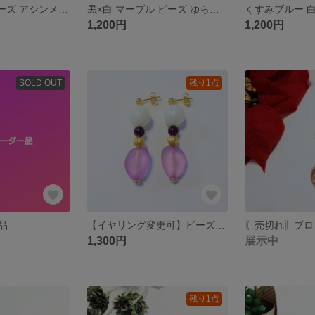
黒×ゴールド ビーズ アシンメトリー ピアス
黒×白 マーブル ビーズ ゆらゆら ピアス
1,200円
1,200円
SOLD OUT
残り1点
品
【イヤリング変更可】ビーズピアス 白×紫 ピアス
1,300円
展示中
残り1点