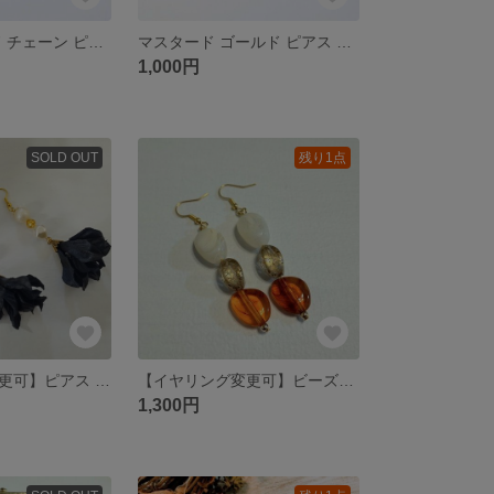
べっ甲 ゴールド チェーン ピアス 大人かわいい 秋冬
マスタード ゴールド ピアス 大人かわいい シンプル
1,000円
SOLD OUT
残り1点
【イヤリング変更可】ピアス 大ぶり パール×花
【イヤリング変更可】ビーズピアス 白×ゴールド×琥珀 大ぶりピアス
1,300円