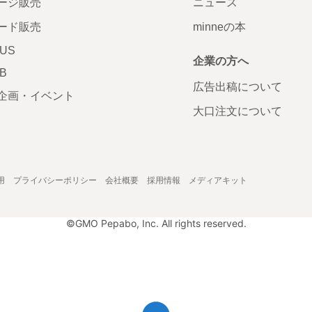
ージ販売
ニュース
ード販売
minneの本
LUS
企業の方へ
AB
広告出稿について
企画・イベント
大口注文について
用
プライバシーポリシー
会社概要
採用情報
メディアキット
©GMO Pepabo, Inc. All rights reserved.