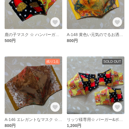
鹿の子マスク ☆ ハンバーガー & ポテト☆ 10
A-148 黄色い元気のでるお洒落さんマスク ☆sale
500円
800円
残り1点
SOLD OUT
A-146 エレガントなマスク ☆sale
リッツ様専用☆ バーガー&ポテトマスク ☆
800円
1,200円