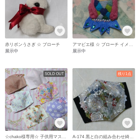
赤リボンうさぎ ☆ ブローチ
アマビエ様 ☆ ブローチ イメージ
展示中
展示中
SOLD OUT
残り1点
☆chako様専用☆ 子供用マスク☆
A-174 黒と白の組み合わせ綺麗なレース クレンゼ マスク ☆ sale